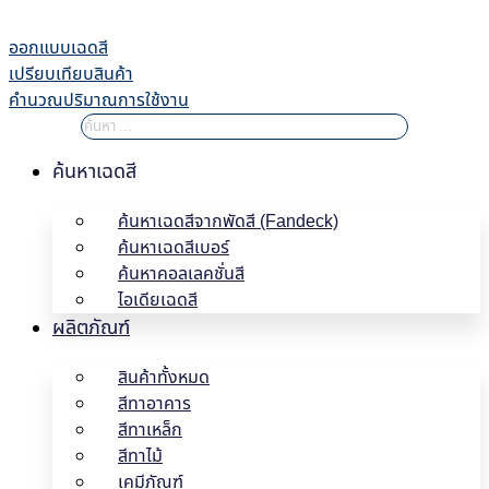
Skip
to
ออกแบบเฉดสี
content
เปรียบเทียบสินค้า
คำนวณปริมาณการใช้งาน
ค้นหาเฉดสี
ค้นหาเฉดสีจากพัดสี (Fandeck)
ค้นหาเฉดสีเบอร์
ค้นหาคอลเลคชั่นสี
ไอเดียเฉดสี
ผลิตภัณฑ์
สินค้าทั้งหมด
สีทาอาคาร
สีทาเหล็ก
สีทาไม้
เคมีภัณฑ์