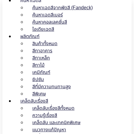
ค้นหาเฉดสี
ค้นหาเฉดสีจากพัดสี (Fandeck)
ค้นหาเฉดสีเบอร์
ค้นหาคอลเลคชั่นสี
ไอเดียเฉดสี
ผลิตภัณฑ์
สินค้าทั้งหมด
สีทาอาคาร
สีทาเหล็ก
สีทาไม้
เคมีภัณฑ์
ยิปซัม
สีที่มีความทนทานสูง
สีพิเศษ
เคล็ดลับเรื่องสี
เคล็ดลับเรื่องสีทั้งหมด
ความรู้เรื่องสี
เคล็ดลับ และเทคนิคพิเศษ
แนวทางแก้ปัญหา