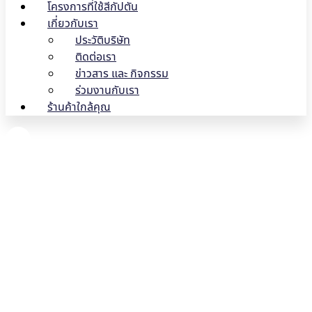
โครงการที่ใช้สีกัปตัน
เกี่ยวกับเรา
ประวัติบริษัท
ติดต่อเรา
ข่าวสาร และ กิจกรรม
ร่วมงานกับเรา
ร้านค้าใกล้คุณ
ไอเดียเลือกสีทาบ้าน รีโนเวท
บ้านเก่าให้น่าอยู่มากขึ้น