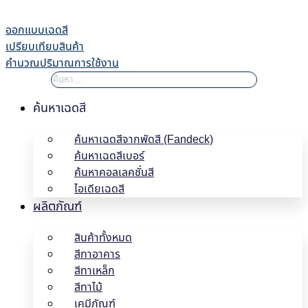
Skip
to
ออกแบบเฉดสี
content
เปรียบเทียบสินค้า
คำนวณปริมาณการใช้งาน
ค้นหาเฉดสี
ค้นหาเฉดสีจากพัดสี (Fandeck)
ค้นหาเฉดสีเบอร์
ค้นหาคอลเลคชั่นสี
ไอเดียเฉดสี
ผลิตภัณฑ์
สินค้าทั้งหมด
สีทาอาคาร
สีทาเหล็ก
สีทาไม้
เคมีภัณฑ์