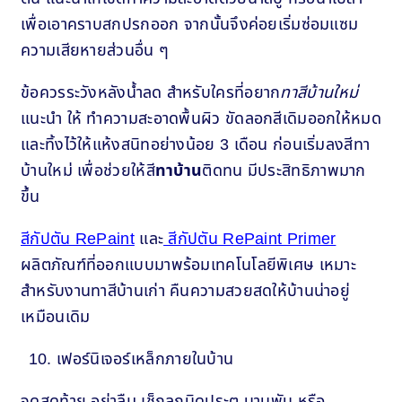
เพื่อเอาคราบสกปรกออก จากนั้นจึงค่อยเริ่มซ่อมแซม
ความเสียหายส่วนอื่น ๆ
ข้อควรระวังหลังน้ำลด สำหรับใครที่อยาก
ทาสีบ้านใหม่
แนะนำ ให้ ทำความสะอาดพื้นผิว ขัดลอกสีเดิมออกให้หมด
และทิ้งไว้ให้แห้งสนิทอย่างน้อย 3 เดือน ก่อนเริ่มลงสีทา
บ้านใหม่ เพื่อช่วยให้สี
ทาบ้าน
ติดทน มีประสิทธิภาพมาก
ขึ้น
สีกัปตัน RePaint
และ
สีกัปตัน RePaint Primer
ผลิตภัณฑ์ที่ออกแบบมาพร้อมเทคโนโลยีพิเศษ เหมาะ
สำหรับงานทาสีบ้านเก่า คืนความสวยสดให้บ้านน่าอยู่
เหมือนเดิม
เฟอร์นิเจอร์เหล็กภายในบ้าน
จุดสุดท้าย อย่าลืม เช็กลูกบิดประตู บานพับ หรือ