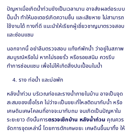
ปัญหาเมื่อเกิดน้ำท่วมขังเป็นเวลานาน อาจส่งผลต่อระบบ
ปั๊มน้ำ ทำให้มอเตอร์เกิดความชื้น และเสียหาย ไม่สามารถ
ใช้งานได้ ทางที่ดี แนะนำให้เรียกผู้เชี่ยวชาญมาตรวจสอบ
และซ่อมแซม
นอกจากนี้ อย่าลืมตรวจสอบ แท้งก์พักน้ำ ว่าอยู่ในสภาพ
สมบูรณ์หรือไม่ หากไม่รอยรั่ว หรือรอยสนิม ควรรีบ
ทำการซ่อมแซม เพื่อไม่ให้เกิดสิ่งปนเปื้อนในน้ำ
ราง ท่อน้ำ และบ่อพัก
หลังน้ำท่วม บริเวณท่อและรางน้ำภายในบ้าน อาจเป็นจุด
สะสมของเชื้อโรค ไม่ว่าจะเป็นขยะที่ไหลติดมากับน้ำ หรือ
เศษดินเศษโคลนที่อาจจะมาทับถม จนเกิดเป็นปัญหาใน
ระยะยาว ดังนั้นการ
ตรวจเช็กบ้าน หลังน้ำท่วม
คุณควร
จัดการจุดเหล่านี้ โดยการตักเศษขยะ เศษดินขึ้นมาทิ้ง ให้