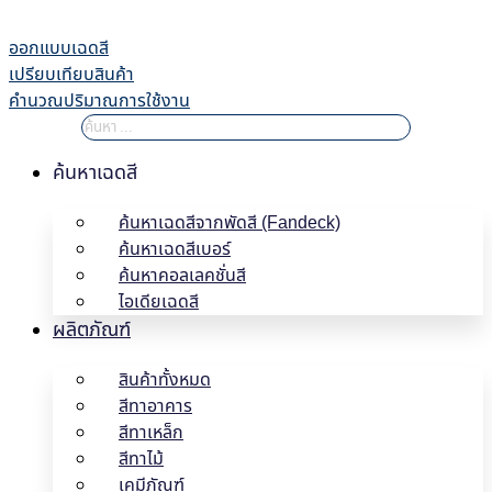
Skip
to
ออกแบบเฉดสี
content
เปรียบเทียบสินค้า
คำนวณปริมาณการใช้งาน
ค้นหาเฉดสี
ค้นหาเฉดสีจากพัดสี (Fandeck)
ค้นหาเฉดสีเบอร์
ค้นหาคอลเลคชั่นสี
ไอเดียเฉดสี
ผลิตภัณฑ์
สินค้าทั้งหมด
สีทาอาคาร
สีทาเหล็ก
สีทาไม้
เคมีภัณฑ์