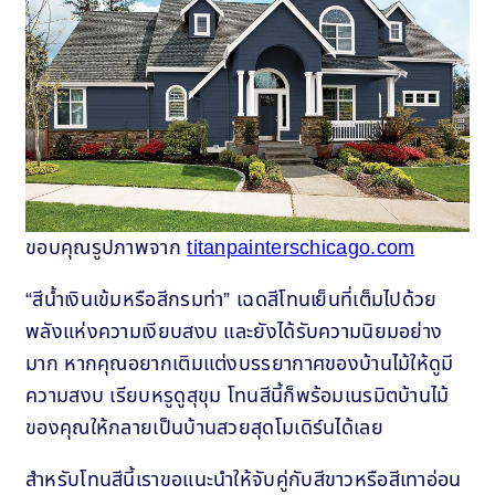
ขอบคุณรูปภาพจาก
titanpainterschicago.com
“สีน้ำเงินเข้มหรือสีกรมท่า” เฉดสีโทนเย็นที่เต็มไปด้วย
พลังแห่งความเงียบสงบ และยังได้รับความนิยมอย่าง
มาก หากคุณอยากเติมแต่งบรรยากาศของบ้านไม้ให้ดูมี
ความสงบ เรียบหรูดูสุขุม โทนสีนี้ก็พร้อมเนรมิตบ้านไม้
ของคุณให้กลายเป็นบ้านสวยสุดโมเดิร์นได้เลย
สำหรับโทนสีนี้เราขอแนะนำให้จับคู่กับสีขาวหรือสีเทาอ่อน