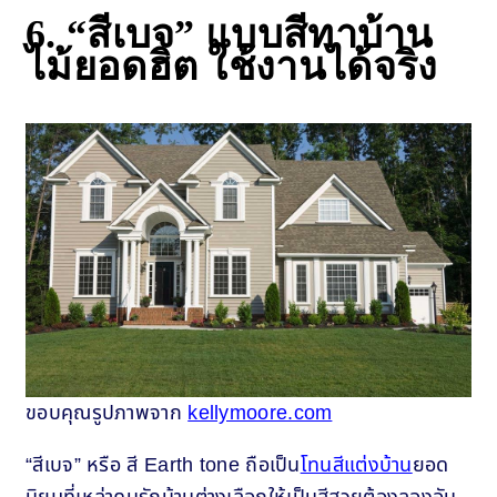
6.
“สีเบจ” แบบสีทาบ้าน
ไม้ยอดฮิต ใช้งานได้จริง
ขอบคุณรูปภาพจาก
kellymoore.com
“สีเบจ” หรือ สี Earth tone ถือเป็น
โทนสีแต่งบ้าน
ยอด