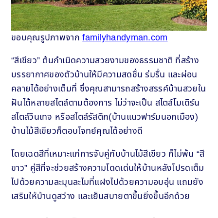
ขอบคุณรูปภาพจาก
familyhandyman.com
“สีเขียว” ต้นกำเนิดความสวยงามของธรรมชาติ ที่สร้าง
บรรยากาศของตัวบ้านให้มีความสดชื่น ร่มรื่น และผ่อน
คลายได้อย่างเต็มที่ ซึ่งคุณสามารถสร้างสรรค์บ้านสวยใน
ฝันได้หลายสไตล์ตามต้องการ ไม่ว่าจะเป็น สไตล์โมเดิร์น
สไตล์วินเทจ หรือสไตล์รัสติก(บ้านแนวฟาร์มนอกเมือง)
บ้านไม้สีเขียวก็ตอบโจทย์คุณได้อย่างดี
โดยเฉดสีที่เหมาะแก่การจับคู่กับบ้านไม้สีเขียว ก็ไม่พ้น “สี
ขาว” คู่สีที่จะช่วยสร้างความโดดเด่นให้บ้านหลังโปรดเต็ม
ไปด้วยความละมุนละไมที่แฝงไปด้วยความอบอุ่น แถมยัง
เสริมให้บ้านดูสว่าง และเย็นสบายตาขึ้นยิ่งขึ้นอีกด้วย