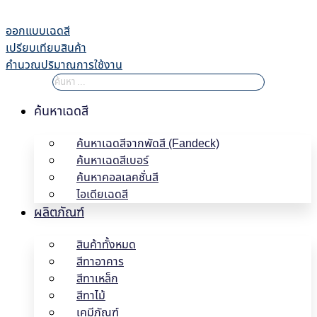
Skip
to
ออกแบบเฉดสี
content
เปรียบเทียบสินค้า
คำนวณปริมาณการใช้งาน
ค้นหาเฉดสี
ค้นหาเฉดสีจากพัดสี (Fandeck)
ค้นหาเฉดสีเบอร์
ค้นหาคอลเลคชั่นสี
ไอเดียเฉดสี
ผลิตภัณฑ์
สินค้าทั้งหมด
สีทาอาคาร
สีทาเหล็ก
สีทาไม้
เคมีภัณฑ์