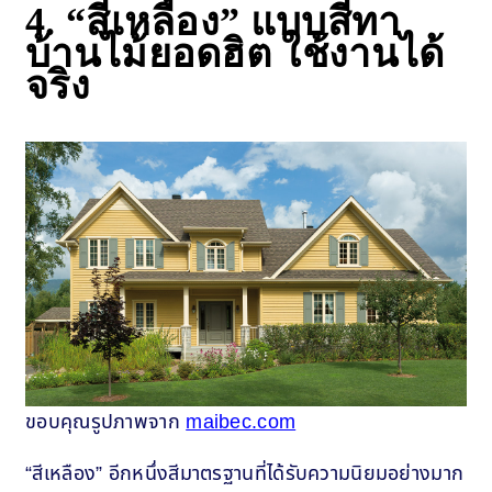
4.
“สีเหลือง” แบบสีทา
บ้านไม้ยอดฮิต ใช้งานได้
จริง
ขอบคุณรูปภาพจาก
maibec.com
“สีเหลือง” อีกหนึ่งสีมาตรฐานที่ได้รับความนิยมอย่างมาก