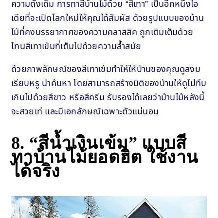
ความดั้งเดิม การทาสีบ้านไม้ด้วย “สีเทา” เป็นอีกหนึ่งไอ
เดียที่จะเปิดโลกใหม่ให้คุณได้สัมผัส ด้วยรูปแบบของบ้าน
ไม้ที่คงบรรยากาศของความคลาสสิค ถูกเติมเต็มด้วย
โทนสีเทาเข้มที่เต็มไปด้วยความล้ำสมัย
ด้วยภาพลักษณ์ของสีเทาเข้มทำให้ให้บ้านของคุณดูสงบ
เรียบหรู น่าค้นหา โดยสามารถสร้างมิติของบ้านให้ดูไม่ทึบ
เกินไปด้วยสีขาว หรือสีครีม รับรองได้เลยว่าบ้านไม้หลังนี้
จะสวยเท่ และมีเอกลักษณ์เฉพาะตัวแน่นอน
8.
“สีน้ำเงินเข้ม” แบบสี
ทาบ้านไม้ยอดฮิต ใช้งาน
ได้จริง