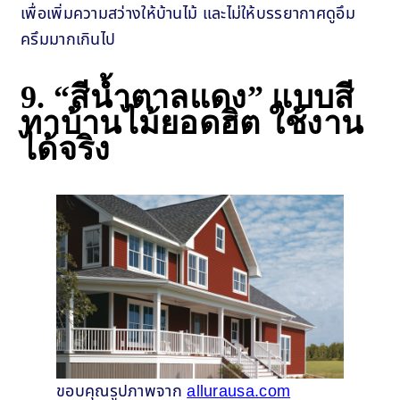
เพื่อเพิ่มความสว่างให้บ้านไม้ และไม่ให้บรรยากาศดูอึม
ครึมมากเกินไป
9.
“สีน้ำตาลแดง” แบบสี
ทาบ้านไม้ยอดฮิต ใช้งาน
ได้จริง
ขอบคุณรูปภาพจาก
allurausa.com