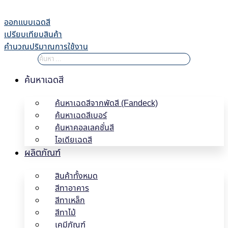
Skip
to
ออกแบบเฉดสี
content
เปรียบเทียบสินค้า
คำนวณปริมาณการใช้งาน
ค้นหาเฉดสี
ค้นหาเฉดสีจากพัดสี (Fandeck)
ค้นหาเฉดสีเบอร์
ค้นหาคอลเลคชั่นสี
ไอเดียเฉดสี
ผลิตภัณฑ์
สินค้าทั้งหมด
สีทาอาคาร
สีทาเหล็ก
สีทาไม้
เคมีภัณฑ์