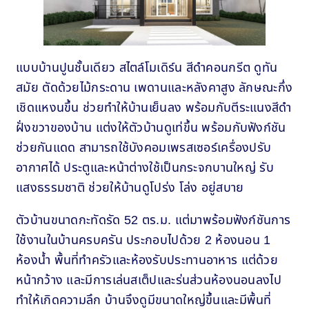
แบบบ้านปูนชั้นเดียว สไตล์โมเดิร์น สีดำคอนกรีต ดูทัน
สมัย ตัดด้วยไม้กระดาน เพดานและหลังคาสูง ลักษณะกึ่ง
เชิดแหงนขึ้น ช่วยทำให้บ้านเย็นลง พร้อมกับตีระแนงสีดำ
ฝั่งขวาของบ้าน แต่งให้ตัวบ้านดูเท่ขึ้น พร้อมกับฟังก์ชัน
ช่วยกันแดด สามารถใช้บังคอมเพรสเซอร์เครื่องปรับ
อากาศได้ ประตูและหน้าต่างใช้เป็นกระจกบานใหญ่ รับ
แสงธรรมชาติ ช่วยให้บ้านดูโปร่ง โล่ง อยู่สบาย
ตัวบ้านขนาดกะทัดรัด 52 ตร.ม. แต่มาพร้อมฟังก์ชันการ
ใช้งานในบ้านครบครัน ประกอบไปด้วย 2 ห้องนอน 1
ห้องน้ำ พื้นที่ทำครัวและห้องรับประทานอาหาร แต่ด้วย
หน้ากว้าง และมีการเล่นสเต็ปและร่นส่วนห้องนอนลงไป
ทำให้เกิดความลึก บ้านจึงดูมีขนาดใหญ่ขึ้นและมีพื้นที่