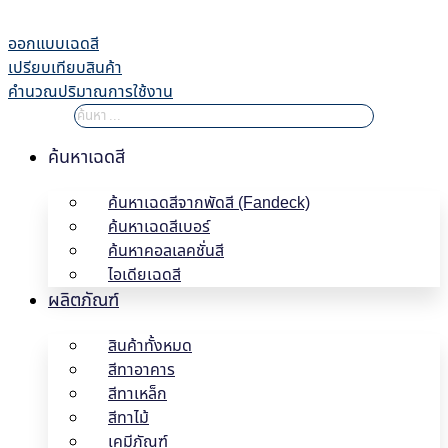
Skip
to
ออกแบบเฉดสี
content
เปรียบเทียบสินค้า
คำนวณปริมาณการใช้งาน
ค้นหาเฉดสี
ค้นหาเฉดสีจากพัดสี (Fandeck)
ค้นหาเฉดสีเบอร์
ค้นหาคอลเลคชั่นสี
ไอเดียเฉดสี
ผลิตภัณฑ์
สินค้าทั้งหมด
สีทาอาคาร
สีทาเหล็ก
สีทาไม้
เคมีภัณฑ์