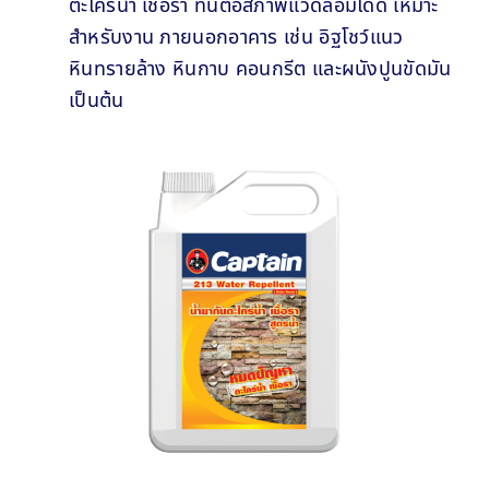
ตะไคร่น้ำ เชื้อรา ทนต่อสภาพแวดล้อมได้ดี เหมาะ
สำหรับงาน ภายนอกอาคาร เช่น อิฐโชว์แนว
หินทรายล้าง หินกาบ คอนกรีต และผนังปูนขัดมัน
เป็นต้น