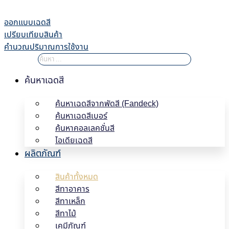
Skip
to
ออกแบบเฉดสี
content
เปรียบเทียบสินค้า
คำนวณปริมาณการใช้งาน
ค้นหาเฉดสี
ค้นหาเฉดสีจากพัดสี (Fandeck)
ค้นหาเฉดสีเบอร์
ค้นหาคอลเลคชั่นสี
ไอเดียเฉดสี
ผลิตภัณฑ์
สินค้าทั้งหมด
สีทาอาคาร
สีทาเหล็ก
สีทาไม้
เคมีภัณฑ์