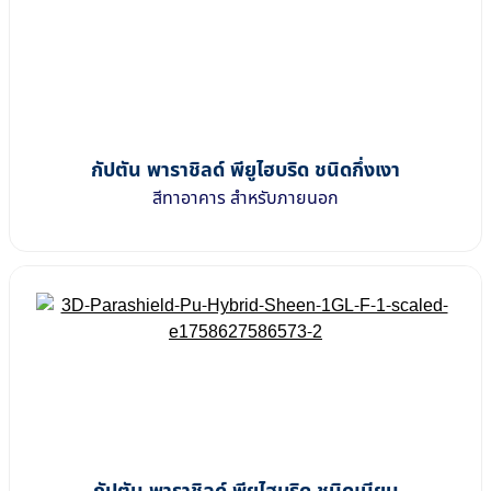
กัปตัน พาราชิลด์ พียูไฮบริด ชนิดกึ่งเงา
สีทาอาคาร สำหรับภายนอก