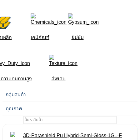
าเหล็ก
เคมีภัณฑ์
ยิปซัม
ี่มีความทนทานสูง
สีพิเศษ
กลุ่มสินค้า
คุณภาพ