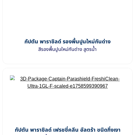
กัปตัน พาราชิลด์ รองพื้นปูนใหม่กันด่าง
สีรองพื้นปูนใหม่กันด่าง สูตรน้ำ
กัปตัน พาราชิลด์ เฟรชชี่คลีน อัลตร้า ชนิดกึ่งเงา