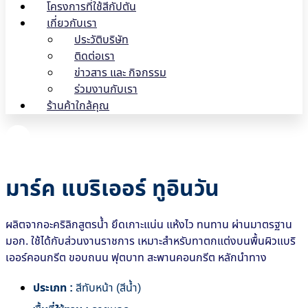
โครงการที่ใช้สีกัปตัน
เกี่ยวกับเรา
ประวัติบริษัท
ติดต่อเรา
ข่าวสาร และ กิจกรรม
ร่วมงานกับเรา
ร้านค้าใกล้คุณ
มาร์ค แบริเออร์ ทูอินวัน
ผลิตจากอะคริลิกสูตรน้ำ ยึดเกาะแน่น แห้งไว ทนทาน ผ่านมาตรฐาน
มอก. ใช้ได้กับส่วนงานราชการ เหมาะสำหรับทาตกแต่งบนพื้นผิวแบริ
เออร์คอนกรีต ขอบถนน ฟุตบาท สะพานคอนกรีต หลักนำทาง
ประเภท :
สีทับหน้า (สีน้ำ)