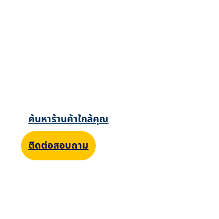
สนใจผลิตภัณฑ์จากกัปตัน ทำอย่างไรดี?
ค้นหาร้านค้าใกล้บ้าน หรือ
ติดต่อสอบถามทีมงานเพิ่ม
เติมได้ทันที
ค้นหาร้านค้าใกล้คุณ
ติดต่อสอบถาม