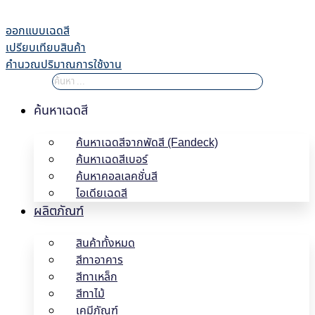
Skip
to
ออกแบบเฉดสี
content
เปรียบเทียบสินค้า
คำนวณปริมาณการใช้งาน
ค้นหาเฉดสี
ค้นหาเฉดสีจากพัดสี (Fandeck)
ค้นหาเฉดสีเบอร์
ค้นหาคอลเลคชั่นสี
ไอเดียเฉดสี
ผลิตภัณฑ์
สินค้าทั้งหมด
สีทาอาคาร
สีทาเหล็ก
สีทาไม้
เคมีภัณฑ์