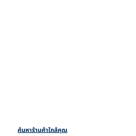
สนใจผลิตภัณฑ์จากกัปตัน ทำอย่างไรดี?
ค้นหาร้านค้าใกล้บ้าน หรือ
ติดต่อสอบถามทีมงานเพิ่ม
เติมได้ทันที
ค้นหาร้านค้าใกล้คุณ