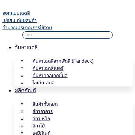
Skip
to
ออกแบบเฉดสี
content
เปรียบเทียบสินค้า
คำนวณปริมาณการใช้งาน
ค้นหาเฉดสี
ค้นหาเฉดสีจากพัดสี (Fandeck)
ค้นหาเฉดสีเบอร์
ค้นหาคอลเลคชั่นสี
ไอเดียเฉดสี
ผลิตภัณฑ์
สินค้าทั้งหมด
สีทาอาคาร
สีทาเหล็ก
สีทาไม้
เคมีภัณฑ์