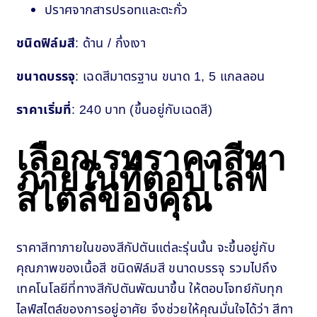
ปราศจากสารปรอทและตะกั่ว
ชนิดฟิล์มสี
: ด้าน / กึ่งเงา
ขนาดบรรจุ
: เฉดสีมาตรฐาน ขนาด 1, 5 แกลลอน
ราคาเริ่มที่
: 240 บาท (ขึ้นอยู่กับเฉดสี)
เลือกเรทราคาสีทา
ภายในที่ตอบไลฟ์
สไตล์ของคุณ
ราคาสีทาภายในของสีกัปตันแต่ละรุ่นนั้น จะขึ้นอยู่กับ
คุณภาพของเนื้อสี ชนิดฟิล์มสี ขนาดบรรจุ รวมไปถึง
เทคโนโลยีที่ทางสีกัปตันพัฒนาขึ้น ให้ตอบโจทย์กับทุก
ไลฟ์สไตล์ของการอยู่อาศัย จึงช่วยให้คุณมั่นใจได้ว่า สีทา