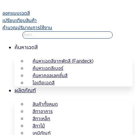
Skip
to
ออกแบบเฉดสี
content
เปรียบเทียบสินค้า
คำนวณปริมาณการใช้งาน
ค้นหาเฉดสี
ค้นหาเฉดสีจากพัดสี (Fandeck)
ค้นหาเฉดสีเบอร์
ค้นหาคอลเลคชั่นสี
ไอเดียเฉดสี
ผลิตภัณฑ์
สินค้าทั้งหมด
สีทาอาคาร
สีทาเหล็ก
สีทาไม้
เคมีภัณฑ์