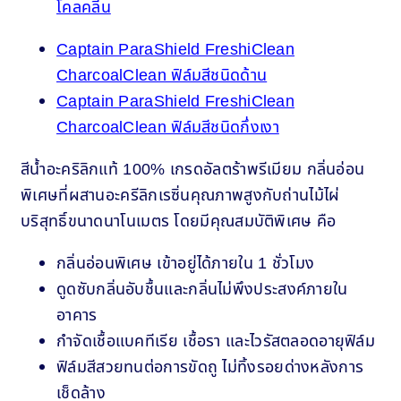
Captain ParaShield FreshiClean
CharcoalClean ฟิล์มสีชนิดด้าน
Captain ParaShield FreshiClean
CharcoalClean ฟิล์มสีชนิดกึ่งเงา
สีน้ำอะคริลิกแท้ 100% เกรดอัลตร้าพรีเมียม กลิ่นอ่อน
พิเศษที่ผสานอะครีลิกเรซิ่นคุณภาพสูงกับถ่านไม้ไผ่
บริสุทธิ์ขนาดนาโนเมตร โดยมีคุณสมบัติพิเศษ คือ
กลิ่นอ่อนพิเศษ เข้าอยู่ได้ภายใน 1 ชั่วโมง
ดูดซับกลิ่นอับชื้นและกลิ่นไม่พึงประสงค์ภายใน
อาคาร
กำจัดเชื้อแบคทีเรีย เชื้อรา และไวรัสตลอดอายุฟิล์ม
ฟิล์มสีสวยทนต่อการขัดถู ไม่ทิ้งรอยด่างหลังการ
เช็ดล้าง