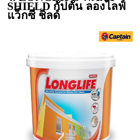
SHIELD กัปตัน ลองไลฟ์
แว็กซี่ ชิลด์