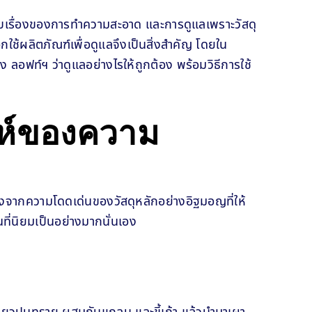
ากับเรื่องของการทำความสะอาด และการดูแลเพราะวัสดุ
กใช้ผลิตภัณฑ์เพื่อดูแลจึงเป็นสิ่งสำคัญ โดยใน
ลอฟท์ฯ ว่าดูแลอย่างไรให้ถูกต้อง พร้อมวิธีการใช้
่ห์ของความ
องจากความโดดเด่นของวัสดุหลักอย่างอิฐมอญที่ให้
ที่นิยมเป็นอย่างมากนั่นเอง