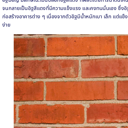
อิฐมอญ มีลักษณะเป็นบล็อกอิฐสีแดง ที่ผลิตโดยการนำดินเห
จนกลายเป็นอิฐสีแดงที่มีความแข็งแรง และคงทนนั่นเอง ซึ่งอิฐ
ก่อสร้างอาคารต่าง ๆ เนื่องจากตัวอิฐมีน้ำหนักเบา เล็ก แต่
ง่าย