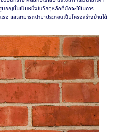
นียวปนทราย ผสมกับแกลบ และขี้เถ้า แล้วนำมาเผา
มอญนั้นเป็นหนึ่งในวัสดุหลักที่มักจะใช้ในการ
แข็งแรง และสามารถนำมาประกอบเป็นโครงสร้างบ้านได้